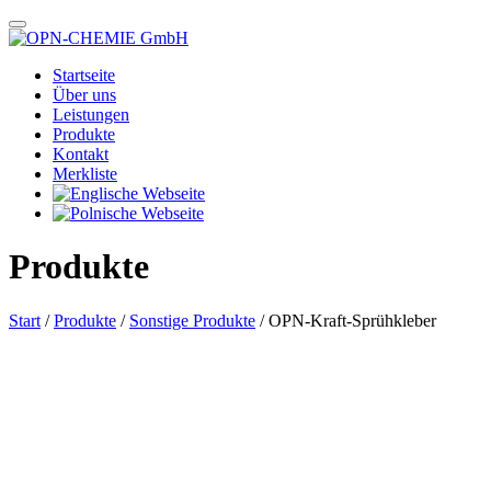
Startseite
Über uns
Leistungen
Produkte
Kontakt
Merkliste
Produkte
Start
/
Produkte
/
Sonstige Produkte
/ OPN-Kraft-Sprühkleber
Das im Bild dargestellte Produkt kann vom verkauften Produkt abweichen.
Alle Texte unterliegen dem Copyright der OPN-CHEMIE GmbH.
OPN-Kraft-Sprühkleber