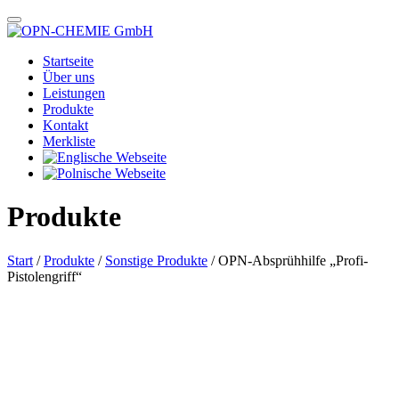
Startseite
Über uns
Leistungen
Produkte
Kontakt
Merkliste
Produkte
Start
/
Produkte
/
Sonstige Produkte
/ OPN-Absprühhilfe „Profi-
Pistolengriff“
Das im Bild dargestellte Produkt kann vom verkauften Produkt abweichen.
Alle Texte unterliegen dem Copyright der OPN-CHEMIE GmbH.