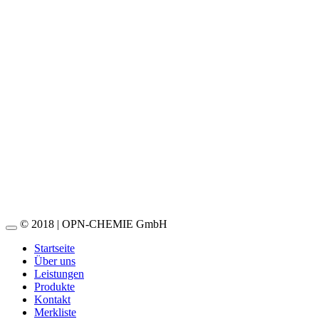
OPN-Handzerstäuber (0,5 L)
Weiterlesen
OPN-Starthilfe-Spray
Weiterlesen
OPN-Alu-Druckluftsprühgerät
Weiterlesen
© 2018 | OPN-CHEMIE GmbH
Startseite
Über uns
Leistungen
Produkte
Kontakt
Merkliste