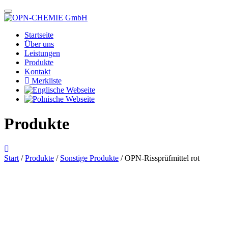
Startseite
Über uns
Leistungen
Produkte
Kontakt
Merkliste
Produkte
Start
/
Produkte
/
Sonstige Produkte
/ OPN-Rissprüfmittel rot
Das im Bild dargestellte Produkt kann vom verkauften Produkt abweichen.
Alle Texte unterliegen dem Copyright der OPN-CHEMIE GmbH.
OPN-Rissprüfmittel rot