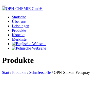
Startseite
Über uns
Leistungen
Produkte
Kontakt
Merkliste
Produkte
Start
/
Produkte
/
Schmierstoffe
/ OPN-Silikon-Fettspray
Das im Bild dargestellte Produkt kann vom verkauften Produkt abweichen.
Alle Texte unterliegen dem Copyright der OPN-CHEMIE GmbH.
OPN-Silikon-Fettspray