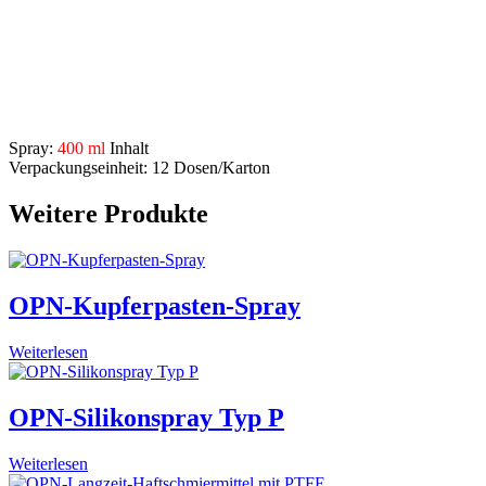
Anwendungsgebiete:
vielseitig einsetzbar – wo herkömmliche Schmierstoffe nicht
ausreichen
Beschreibung
Spray:
400 ml
Inhalt
Verpackungseinheit: 12 Dosen/Karton
Weitere Produkte
OPN-Kupferpasten-Spray
Weiterlesen
OPN-Silikonspray Typ P
Weiterlesen