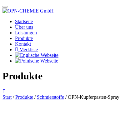
Startseite
Über uns
Leistungen
Produkte
Kontakt
Merkliste
Produkte
Start
/
Produkte
/
Schmierstoffe
/ OPN-Kupferpasten-Spray
Das im Bild dargestellte Produkt kann vom verkauften Produkt abweichen.
Alle Texte unterliegen dem Copyright der OPN-CHEMIE GmbH.
OPN-Kupferpasten-Spray