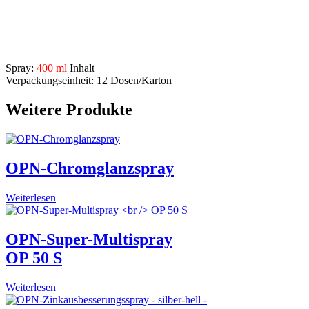
Metallpflege
– hinterlässt einen Schutzfilm
beseitigt Reibungswiderstände, Knarren und Quietschen, ma
Beschreibung
Spray:
400 ml
Inhalt
Verpackungseinheit: 12 Dosen/Karton
Weitere Produkte
OPN-Chromglanzspray
Weiterlesen
OPN-Super-Multispray
OP 50 S
Weiterlesen