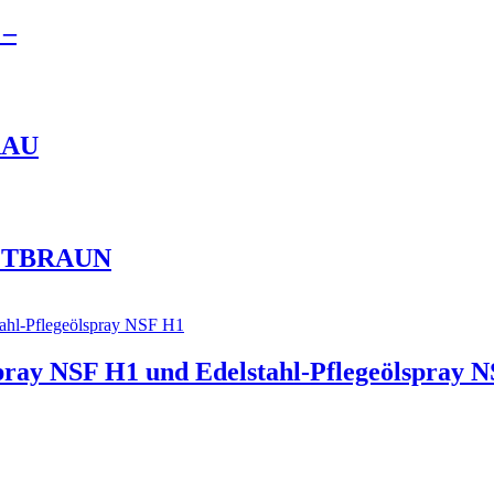
 –
RAU
 ROTBRAUN
pray NSF H1 und Edelstahl-Pflegeölspray 