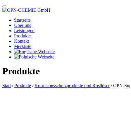
Startseite
Über uns
Leistungen
Produkte
Kontakt
Merkliste
Produkte
Start
/
Produkte
/
Korrosionsschutzprodukte und Rostlöser
/ OPN-Sup
Das im Bild dargestellte Produkt kann vom verkauften Produkt abweichen.
Alle Texte unterliegen dem Copyright der OPN-CHEMIE GmbH.
OPN-Super Multispray OP 50 