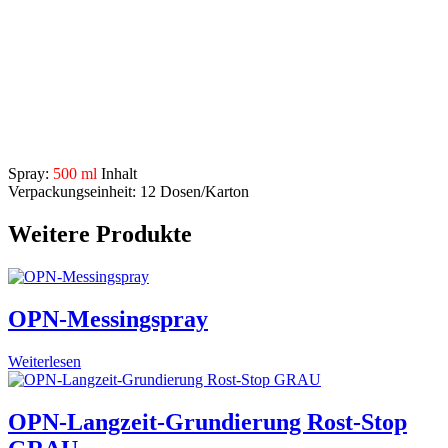
auch für PVC-beschichtete Unterböden geeignet
verhindert Korrosion durch Feuchtigkeit und Streusalz
schützt vor Steinschlag
Anwendungsgebiete:
schützt KFZ-Unterböden und untere Seitenteile
Beschreibung
Spray:
500 ml
Inhalt
Verpackungseinheit: 12 Dosen/Karton
Weitere Produkte
OPN-Messingspray
Weiterlesen
OPN-Langzeit-Grundierung Rost-Stop