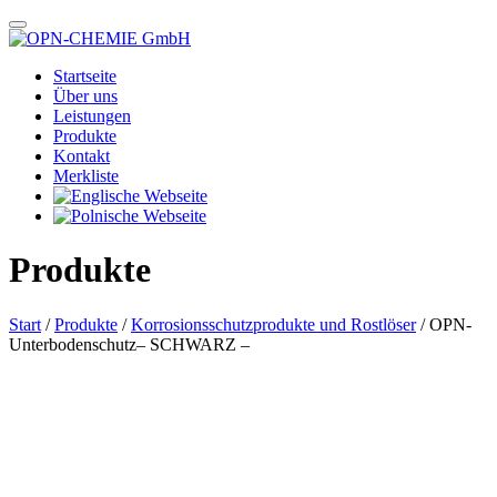
Startseite
Über uns
Leistungen
Produkte
Kontakt
Merkliste
Produkte
Start
/
Produkte
/
Korrosionsschutzprodukte und Rostlöser
/ OPN-
Unterbodenschutz– SCHWARZ –
Das im Bild dargestellte Produkt kann vom verkauften Produkt abweichen.
Alle Texte unterliegen dem Copyright der OPN-CHEMIE GmbH.
OPN-Unterbodenschutz