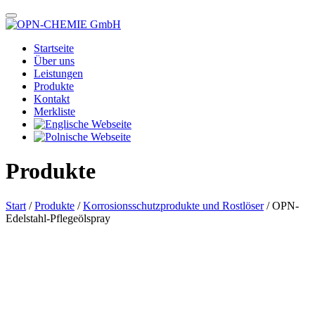
Startseite
Über uns
Leistungen
Produkte
Kontakt
Merkliste
Produkte
Start
/
Produkte
/
Korrosionsschutzprodukte und Rostlöser
/ OPN-
Edelstahl-Pflegeölspray
Das im Bild dargestellte Produkt kann vom verkauften Produkt abweichen.
Alle Texte unterliegen dem Copyright der OPN-CHEMIE GmbH.
OPN-Edelstahl-Pflegeölspray