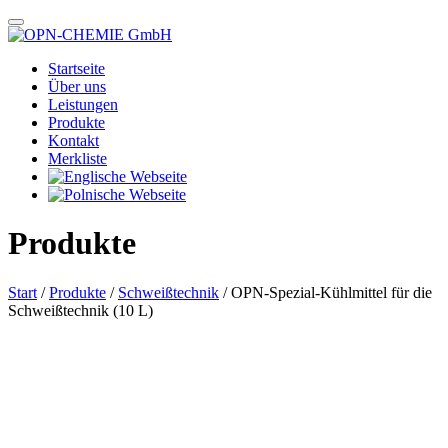
Startseite
Über uns
Leistungen
Produkte
Kontakt
Merkliste
Produkte
Start
/
Produkte
/
Schweißtechnik
/ OPN-Spezial-Kühlmittel für die
Schweißtechnik (10 L)
Das im Bild dargestellte Produkt kann vom verkauften Produkt abweichen.
Alle Texte unterliegen dem Copyright der OPN-CHEMIE GmbH.
OPN-Spezial-Kühlmittel für