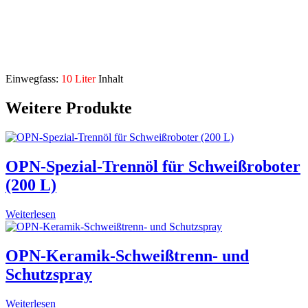
schützt Brenner, Schlauchpaket, Pumpe, sowie Kühler von
Schutzgas-Schweißgeräten und Plasma-Schneidanlagen vor
Elektrolyt-Korrosion
Beschreibung
Einwegfass:
10 Liter
Inhalt
Weitere Produkte
OPN-Spezial-Trennöl für Schweißroboter
(200 L)
Weiterlesen
OPN-Keramik-Schweißtrenn- und
Schutzspray
Weiterlesen