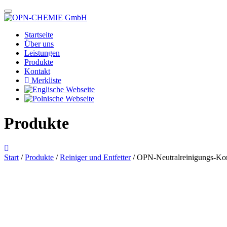
Startseite
Über uns
Leistungen
Produkte
Kontakt
Merkliste
Produkte
Start
/
Produkte
/
Reiniger und Entfetter
/ OPN-Neutralreinigungs-Kon
Das im Bild dargestellte Produkt kann vom verkauften Produkt abweichen.
Alle Texte unterliegen dem Copyright der OPN-CHEMIE GmbH.
OPN-Neutralreinigungs-Konzen