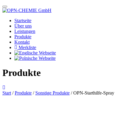
Startseite
Über uns
Leistungen
Produkte
Kontakt
Merkliste
Produkte
Start
/
Produkte
/
Sonstige Produkte
/ OPN-Starthilfe-Spray
Das im Bild dargestellte Produkt kann vom verkauften Produkt abweichen.
Alle Texte unterliegen dem Copyright der OPN-CHEMIE GmbH.
OPN-Starthilfe-Spray