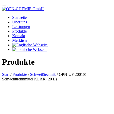
Startseite
Über uns
Leistungen
Produkte
Kontakt
Merkliste
Produkte
Start
/
Produkte
/
Schweißtechnik
/ OPN-UF 2001®
Schweißtrennmittel KLAR (20 L)
Das im Bild dargestellte Produkt kann vom verkauften Produkt abweichen.
Alle Texte unterliegen dem Copyright der OPN-CHEMIE GmbH.
OPN-UF 2001®