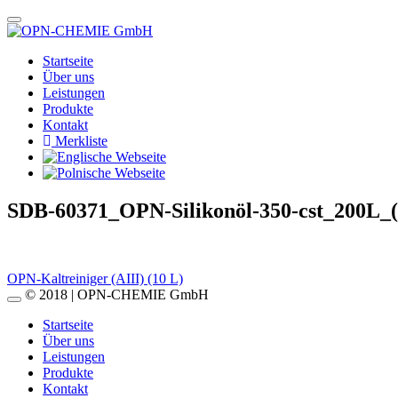
Startseite
Über uns
Leistungen
Produkte
Kontakt
Merkliste
SDB-60371_OPN-Silikonöl-350-cst_200L_
Beitragsnavigation
OPN-Kaltreiniger (AIII) (10 L)
© 2018 | OPN-CHEMIE GmbH
Startseite
Über uns
Leistungen
Produkte
Kontakt